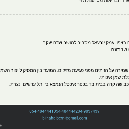
הבריאות מס' 1780\4
 בצפון עמק יזרעאל מסביב למושב שדה יעקב.
שמירה על הזיתים מפני פגיעת מזיקים. המועד בין המסיק לייצור השמן 
לת שמן איכותי.
כבישה קרה בבית בד בכפר איכסל הנמצא בין תל עדשים ונצרת.
054-4844441
054-4844442
04-9837439
bilhahalpern@gmail.com
שמ