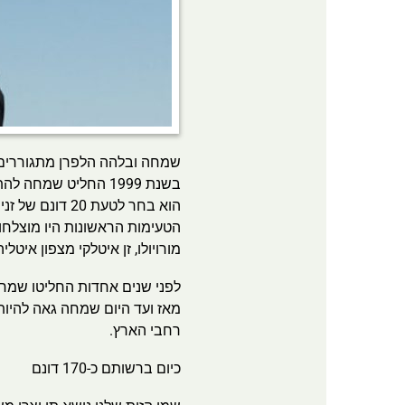
שמחה ובלהה הלפרן מתגוררים
בשנת 1999 החליט שמחה להתחיל לממש תחביב אהוב עליו, עצי זית, והחליט להתעניין בנטיעת מטע זיתים בסמוך למשק.
הוא בחר לטעת 20 דונם של זנים שבתקופה ההיא לא היו נפוצים בארץ, כגון לצ'ינו, פרנטויו ומעלות, בעלי טעמים עדינים.
הטעימות הראשונות היו מוצלחו
מורויולו, זן איטלקי מצפון איטל
לפני שנים אחדות החליטו שמח
מאז ועד היום שמחה גאה להיות
רחבי הארץ.
כיום ברשותם כ-170 דונם